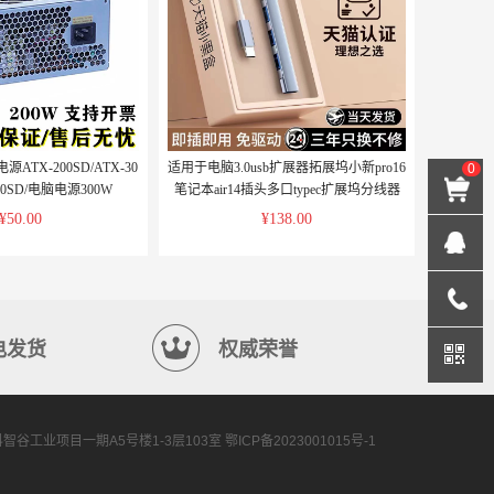
TX-200SD/ATX-30
适用于电脑3.0usb扩展器拓展坞小新pro16
0
350SD/电脑电源300W
笔记本air14插头多口typec扩展坞分线器
拯救者多接口转换器
¥50.00
¥138.00
电发货
权威荣誉
谷工业项目一期A5号楼1-3层103室
鄂ICP备2023001015号-1