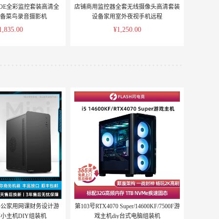
万POE全彩监控套装高清全
店铺商用监控器全套无线摄像头高清套装
备菜鸟录音摄影机
设备家用室外夜视手机远程
1,835.00
¥1,250.00
商用办公家用网课财务设计游
第103号RTX4070 Super/14600KF/7500F游
小主机DIY组装机
戏主机diy台式电脑组装机