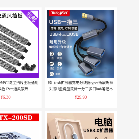
卡PCI防尘挡片主板通用
腾飞usb扩展器充电分线器typec拓展坞插
色12cm通风散热
头接U盘键盘鼠标一分三多口hub笔记本
电脑ubs1拖2转接头加长供电延长
¥6.30
¥29.90