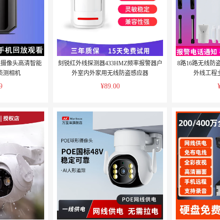
程摄像头高清智能
刻锐红外线探测器433HMZ频率报警器户
8路16路无线
侦测相机
外室内外家用无线防盗感应器
外线工程
9
¥89.00