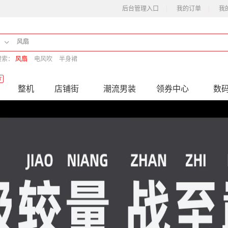
后台管理入口
我的订单
我
搜索：
风扇
电风吹
半身裙
T
整机
店铺街
潮流男装
领券中心
数