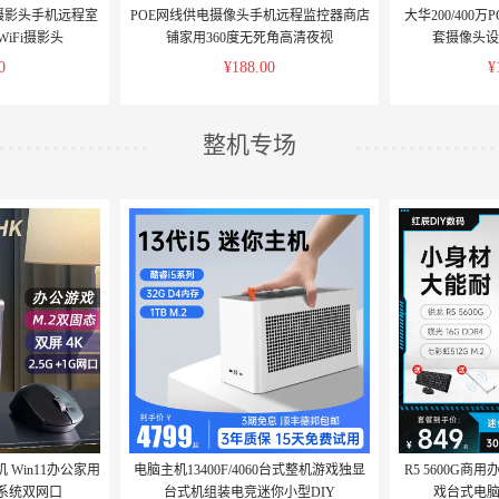
控摄影头手机远程室
POE网线供电摄像头手机远程监控器商店
大华200/400
WiFi摄影头
铺家用360度无死角高清夜视
套摄像头设
0
¥188.00
¥
整机专场
机 Win11办公家用
电脑主机13400F/4060台式整机游戏独显
R5 5600G
系统双网口
台式机组装电竞迷你小型DIY
戏台式电脑