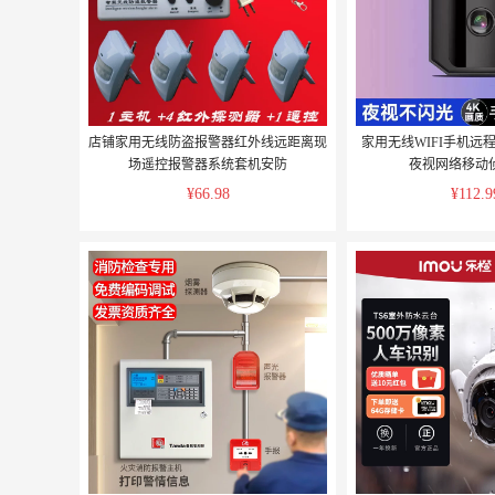
店铺家用无线防盗报警器红外线远距离现
家用无线WIFI手机远
场遥控报警器系统套机安防
夜视网络移动
¥66.98
¥112.9