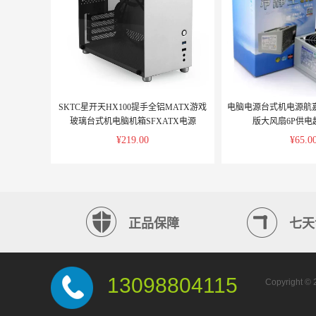
SKTC星开天HX100提手全铝MATX游戏
电脑电源台式机电源航
玻璃台式机电脑机箱SFXATX电源
版大风扇6P供电
¥219.00
¥65.0
正品保障
七天
13098804115
Copyright ©