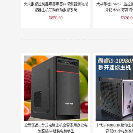
火灾报警控制器烟雾烟感应探测器消防报
大华乐橙TS6/S7E监
警器主机联动自动报警系统
外防水500万高清
¥850.00
¥326.0
全新正品i3台式电脑主机全套家用办公电
十代i9-10980HK迷你主
脑整机diy组装电脑学生
高配PC小电脑准