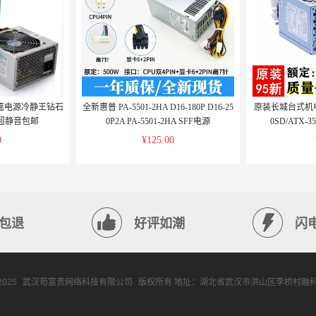
嘉电源冷静王钻石
全新惠普 PA-5501-2HA D16-180P D16-25
原装长城台式机电源A
超静音包邮
0P2A PA-5501-2HA SFF电源
0SD/ATX-
0
¥125.00
包退
好评如潮
闪
 2025
武汉苟富贵网络科技有限公司
版权所有 地址：湖北省武汉市洪山区李桥村融科智