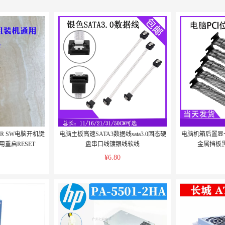
R SW电脑开机键
电脑主板高速SATA3数据线sata3.0固态硬
电脑机箱后置显
用重启RESET
盘串口线镀银线软线
金属挡板黑
¥6.80