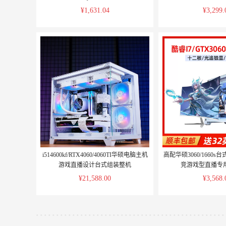
¥1,631.04
¥3,299.
i514600kf/RTX4060/4060TI华硕电脑主机
高配华硕3060/1660
游戏直播设计台式组装整机
竞游戏型直播专
¥21,588.00
¥3,568.